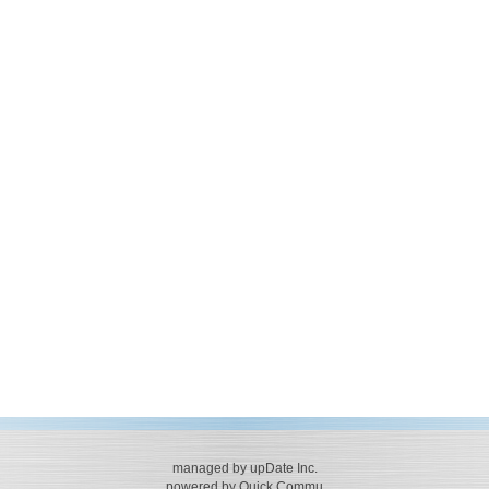
managed by upDate Inc.
powered by Quick Commu