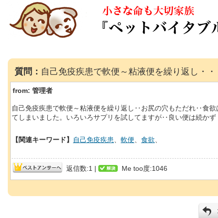
質問：
自己免疫疾患で軟便～粘液便を繰り返し・・
from:
管理者
自己免疫疾患で軟便～粘液便を繰り返し‥お尻の穴もただれ‥食欲
てしまいました。いろいろサプリを試してますが‥良い便は続かず
【関連キーワード】
自己免疫疾患
、
軟便
、
食欲
、
返信数:1 |
Me too度:1046