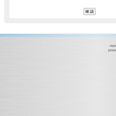
mana
powe