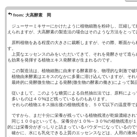
from:
大高酵素 岡
ジューサーミキサーにかけたように植物細胞を粉砕し、圧縮して
えられますが、大高酵素の製造法の場合はそのような方法をとって
原料植物をある程度の大きさに裁断しますが、その際、断面から
す。
上質なエッセンスのみをいただいてきて、それを発酵させて造られ
も効果を発揮する植物エキス発酵液が生まれるのです。
この製造法は、植物細胞に由来する酵素群を、物理的な刺激で破
植物由来酵素はエキスのなかに多量に溶け込んでいますが、それ
最終的に発酵微生物による発酵(微生物の酵素の働き)によって製
従いまして、このような糖質による自然抽出法では、原料によっ
多いものは４０%ほど残っているものもあります。
それらの植物エキス抽出後の植物残渣を、５０℃以下の温度帯で
ですから、まだ十分に栄養が残っている植物残渣が乾燥濃縮され
同じ１００gといっても、栄養分が１０%～３０%の植物残渣が１
的には栄養分がぎっしりと詰まっているパウダーになっているので
確かに、水にも乳化できる上質のエッセンスなどは、人用の液体