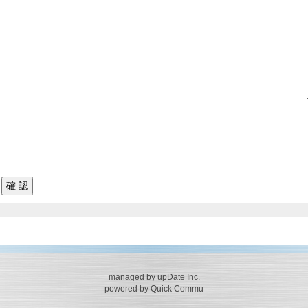
managed by upDate Inc.
powered by Quick Commu