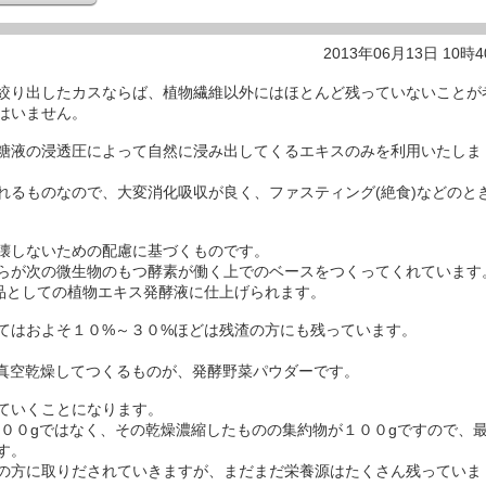
2013年06月13日 10時
絞り出したカスならば、植物繊維以外にはほとんど残っていないことが
はいません。
糖液の浸透圧によって自然に浸み出してくるエキスのみを利用いたしま
るものなので、大変消化吸収が良く、ファスティング(絶食)などのと
壊しないための配慮に基づくものです。
らが次の微生物のもつ酵素が働く上でのベースをつくってくれています
品としての植物エキス発酵液に仕上げられます。
てはおよそ１０%～３０%ほどは残渣の方にも残っています。
真空乾燥してつくるものが、発酵野菜パウダーです。
ていくことになります。
００gではなく、その乾燥濃縮したものの集約物が１００gですので、
す。
の方に取りだされていきますが、まだまだ栄養源はたくさん残っていま