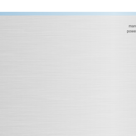
mana
powe