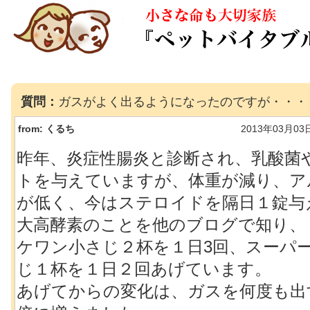
質問：
ガスがよく出るようになったのですが・・・
from:
くるち
2013年03月03
昨年、炎症性腸炎と診断され、乳酸菌
トを与えていますが、体重が減り、ア
が低く、今はステロイドを隔日１錠与
大高酵素のことを他のブログで知り、
ケワン小さじ２杯を１日3回、スーパ
じ１杯を１日２回あげています。
あげてからの変化は、ガスを何度も出す