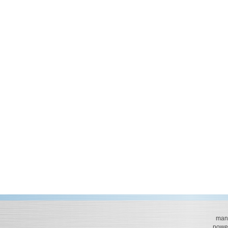
mana
powe