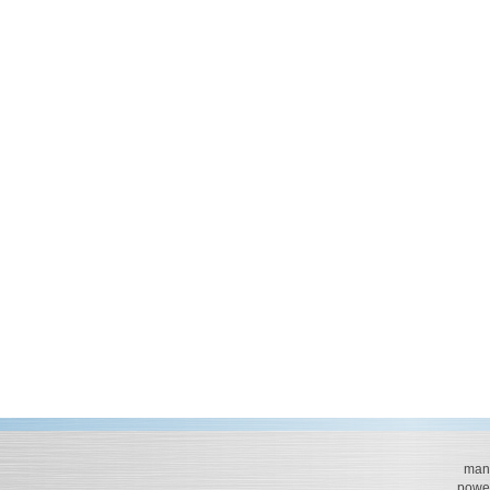
mana
powe